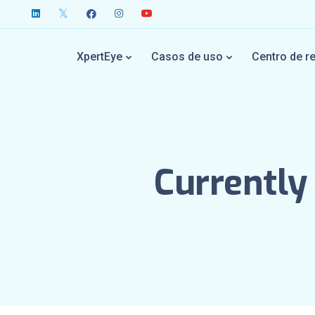
XpertEye
Casos de uso
Centro de r
Currently