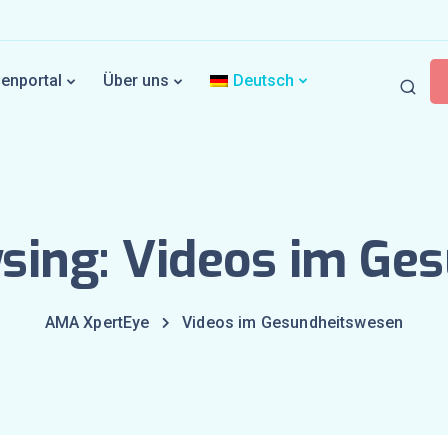
enportal
Über uns
Deutsch
wsing: Videos im Ge
AMA XpertEye
Videos im Gesundheitswesen