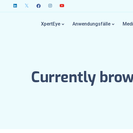
XpertEye
Anwendungsfälle
Medi
Currently bro