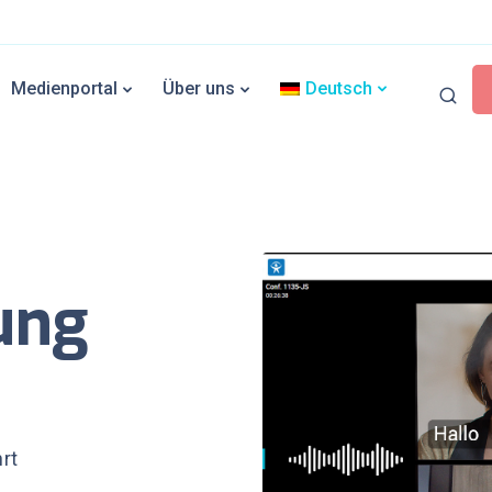
Medienportal
Über uns
Deutsch
ung
rt