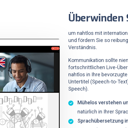
Überwinden S
um nahtlos mit internatio
und fördern Sie so reibun
Verständnis.
Kommunikation sollte niem
fortschrittlichen Live-Üb
nahtlos in Ihre bevorzugt
Untertitel (Speech-to-Tex
Speech).
Mühelos verstehen un
natürlich in Ihrer Spr
Sprachübersetzung in