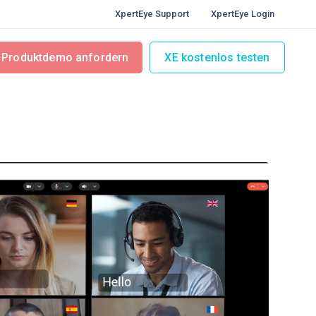
XpertEye Support
XpertEye Login
Produktdemo anfordern
XE kostenlos testen