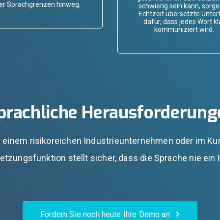
er Sprachgrenzen hinweg.
schwierig sein kann, sorge
Echtzeit übersetzte Untert
dafür, dass jedes Wort kl
kommuniziert wird.
, sprachliche Herausforderu
in einem risikoreichen Industrieunternehmen oder im Kun
tzungsfunktion stellt sicher, dass die Sprache nie ein H
Fordern Sie noch heute Ihre Demo an