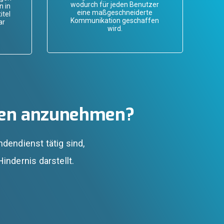
wodurch für jeden Benutzer
n in
eine maßgeschneiderte
itel
Kommunikation geschaffen
ar
wird.
ngen anzunehmen?
dendienst tätig sind,
indernis darstellt.