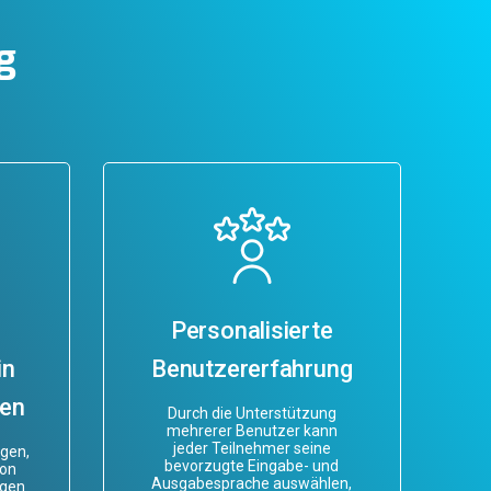
g
Personalisierte
in
Benutzererfahrung
gen
Durch die Unterstützung
mehrerer Benutzer kann
jeder Teilnehmer seine
ngen,
bevorzugte Eingabe- und
von
Ausgabesprache auswählen,
ngen