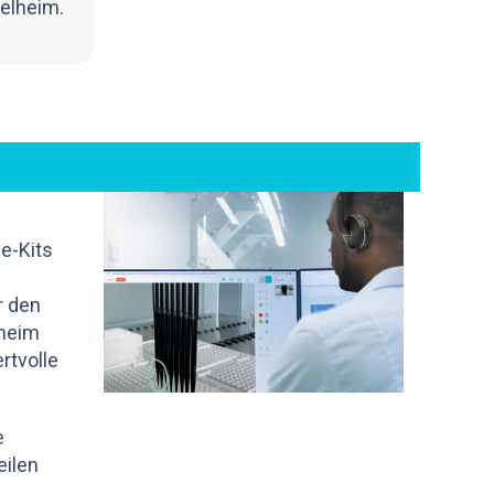
gelheim.
e-Kits
r den
lheim
rtvolle
e
eilen