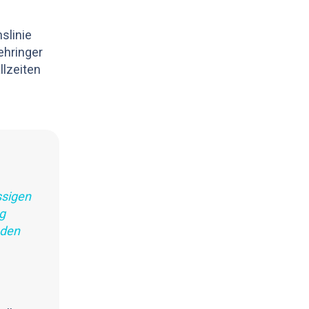
slinie
ehringer
llzeiten
ssigen
g
 den