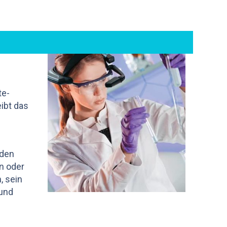
te-
eibt das
 den
n oder
, sein
 und