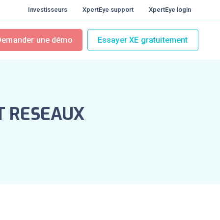
Investisseurs
XpertEye support
XpertEye login
Demander une démo
Essayer XE gratuitement
T RESEAUX