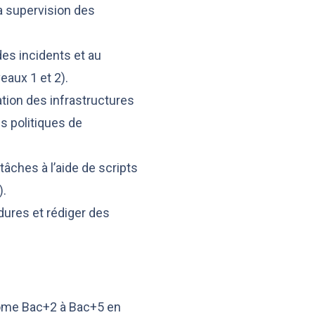
a supervision des
 des incidents et au
eaux 1 et 2).
ation des infrastructures
s politiques de
âches à l’aide de scripts
).
ures et rédiger des
ôme Bac+2 à Bac+5 en