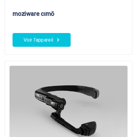
moziware cımō
Voir l'appareil