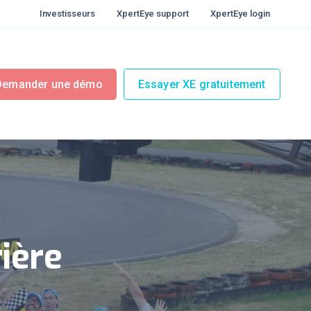
Investisseurs
XpertEye support
XpertEye login
Demander une démo
Essayer XE gratuitement
ière